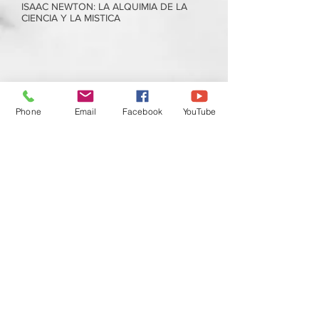
ISAAC NEWTON: LA ALQUIMIA DE LA
CIENCIA Y LA MISTICA
Phone
Email
Facebook
YouTube
La francmaçoneria a Reus i comarca.
Cicle ArRelats..Quim Besora
Quim besora. Francmasón