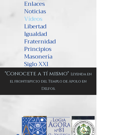
Enlaces
Noticias
Vídeos
Libertad
Igualdad
Fraternidad
Principios
Masonería
Siglo XXI
"Conocete a tí mismo"
Leyenda en
el frontispicio del Templo de Apolo en
Delfos.